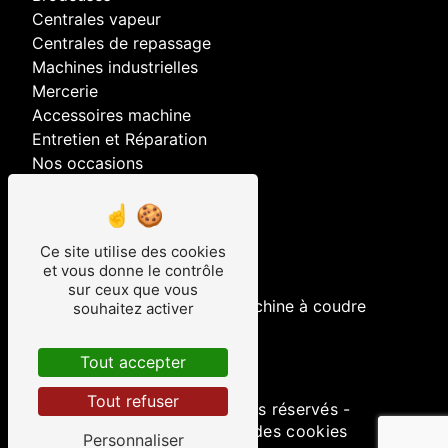
Centrales vapeur
Centrales de repassage
Machines industrielles
Mercerie
Accessoires machine
Entretien et Réparation
Nos occasions
Nos prestations
Ce site utilise des cookies
brodeuse
et vous donne le contrôle
recouvreuses
sur ceux que vous
entretien et réparation de machine à coudre
souhaitez activer
machine a coudre
surjeteuse
Tout accepter
Tout refuser
©
Vistalid
- 2026 - Tous droits réservés -
Mentions légales
-
Gestion des cookies
Personnaliser