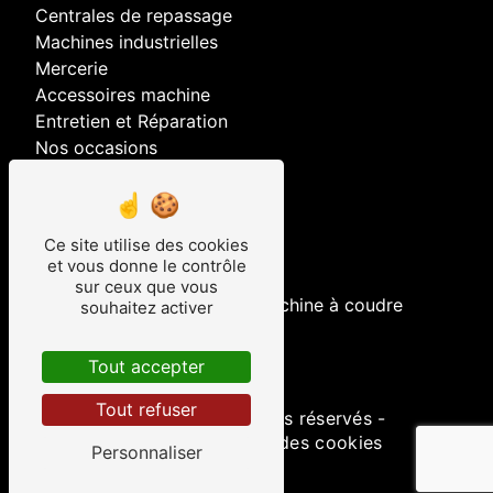
Centrales de repassage
Machines industrielles
Mercerie
Accessoires machine
Entretien et Réparation
Nos occasions
Nos prestations
Ce site utilise des cookies
brodeuse
et vous donne le contrôle
recouvreuses
sur ceux que vous
entretien et réparation de machine à coudre
souhaitez activer
machine a coudre
surjeteuse
Tout accepter
Tout refuser
©
Vistalid
- 2026 - Tous droits réservés -
Mentions légales
-
Gestion des cookies
Personnaliser